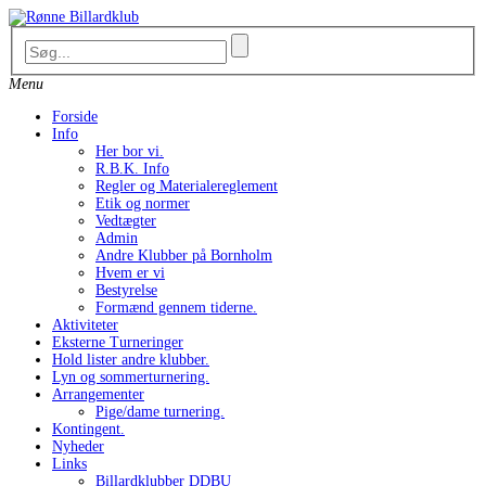
Skip
to
content
Menu
Forside
Info
Her bor vi.
R.B.K. Info
Regler og Materialereglement
Etik og normer
Vedtægter
Admin
Andre Klubber på Bornholm
Hvem er vi
Bestyrelse
Formænd gennem tiderne.
Aktiviteter
Eksterne Turneringer
Hold lister andre klubber.
Lyn og sommerturnering.
Arrangementer
Pige/dame turnering.
Kontingent.
Nyheder
Links
Billardklubber DDBU