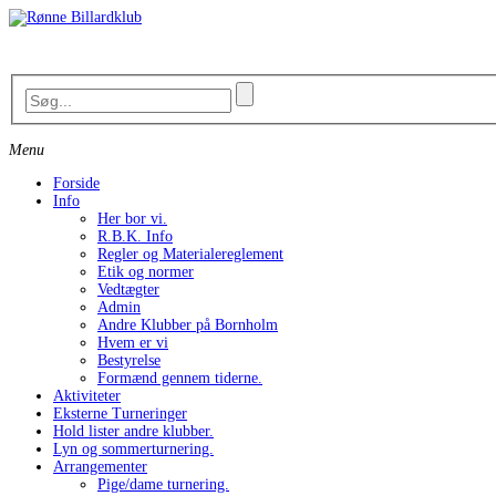
Skip
to
content
Menu
Forside
Info
Her bor vi.
R.B.K. Info
Regler og Materialereglement
Etik og normer
Vedtægter
Admin
Andre Klubber på Bornholm
Hvem er vi
Bestyrelse
Formænd gennem tiderne.
Aktiviteter
Eksterne Turneringer
Hold lister andre klubber.
Lyn og sommerturnering.
Arrangementer
Pige/dame turnering.