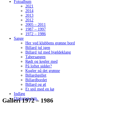
Fotoalbum
2021
2014
2013
2012
2005 – 2011
1987 – 1997
1972 – 1986
Sange
Her ved klubbens grønne bord
Billard jul igen
Billard jul med bjældeklang
Tabersangen
Rødt og kegler med
På loftet sidder?
Kugler på det grønne
Billardspillet
Billardbordet
Billard og øl
Et spil med en kø
Indlæg
Diplomer mm.
Galleri 1972 – 1986