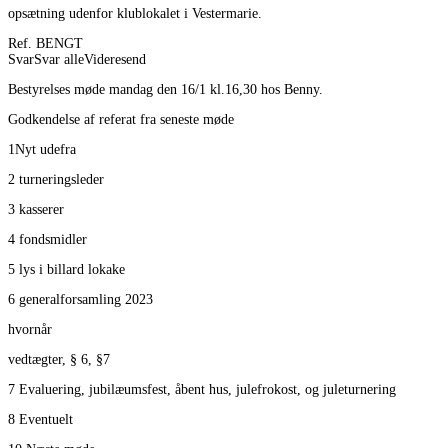
opsætning udenfor klublokalet i Vestermarie.
Ref. BENGT
SvarSvar alleVideresend
Bestyrelses møde mandag den 16/1 kl.16,30 hos Benny.
Godkendelse af referat fra seneste møde
1Nyt udefra
2 turneringsleder
3 kasserer
4 fondsmidler
5 lys i billard lokake
6 generalforsamling 2023
hvornår
vedtægter, § 6, §7
7 Evaluering, jubilæumsfest, åbent hus, julefrokost, og juleturnering
8 Eventuelt