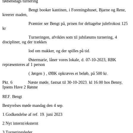
fødselsdags turnering
Bengt booker kantinen, i Foreningshuset, Bjarne og Rene,
kreerer maden,
Præmier ser Bengt på, prisen for deltagelse julefrokost 125
kr
Turneringen, afvikles som til jubilæums turnering, 4
discipliner, og der trækkes
lod om makker, og der spilles på tid.
Østermarie, låner vores lokale, d. 07-10-2023, RBK
repræsenteres af 1 person
( Jørgen ) , ØBK opkræves et beløb, på 500 kr.
Pkt. 6 Næste møde, fastsat til 30-10-2023. kl 16.00 hos Benny,
Ipsens Have 2 Rønne
REF. Bengt
Bestyrelses møde mandag den 4 sep.
1.Godkendelse af ref. 19. juni 2023
2.Nyt internt/eksternt
3.Turneringsleder