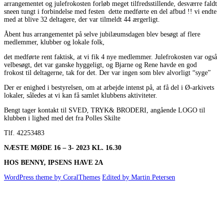
arrangementet og julefrokosten forløb meget tilfredsstillende, desværre faldt
sneen tungt i forbindelse med festen dette medførte en del afbud !! vi endte
med at blive 32 deltagere, der var tilmeldt 44 ærgerligt.
Åbent hus arrangementet på selve jubilæumsdagen blev besøgt af flere
medlemmer, klubber og lokale folk,
det medførte rent faktisk, at vi fik 4 nye medlemmer. Julefrokosten var også
velbesøgt, det var ganske hyggeligt, og Bjarne og Rene havde en god
frokost til deltagerne, tak for det. Der var ingen som blev alvorligt “syge”
Der er enighed i bestyrelsen, om at arbejde intenst på, at få del i Ø-arkivets
lokaler, således at vi kan få samlet klubbens aktiviteter.
Bengt tager kontakt til SVED, TRYK& BRODERI, angående LOGO til
klubben i lighed med det fra Polles Skilte
Tlf. 42253483
NÆSTE MØDE 16 – 3- 2023 KL. 16.30
HOS BENNY, IPSENS HAVE 2A
WordPress theme by CoralThemes
Edited by Martin Petersen