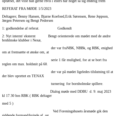
opførsel, det ville han gerne Hvis i ellers har noget så sig endelig frem
REFERAT FRA MØDE 1/5/2023
Deltagere; Benny Hansen, Bjarne Koefoed,Erik Sørensen, Rene Jeppson,
Jørgen Petersen og Bengt Pedersen
1: godkendelse af referat. Godkendt
2: Nyt internt/ eksternt Bengt orienterede om mødet med de andre
brnhlmske klubber i Nexø,
der var fraNBK, NBBk, og RBK, enighed
om at fremsætte et ønske om, at
serie 1 får mulighed, for at se bort fra
reglen om max. holdsnit på 60.
der var på mødet ligeledes tilslutning til at
der blev oprettet en TENAX
turnering for bornholmske spillere.
Dialog møde med DDBU d. 9. maj 2023
kl 17.30 hos RBK ( RBK deltager
med 5 )
Ved Foreningshusets årsmøde gik den
siddende formand/kvinde af, og