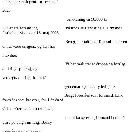
indbetale kontingent for resten af
2023
beholdning ca 90.000 kr
5: Generalforsamling På trods af Landsfinale, i 2mands
fastholder vi datoen 13. maj 2023,
Bengt, har talt med Konrad Pedersen
om at være dirigent, og han har
indvilget
Vi har besluttet at droppe de forslag
omkring spilletøj, og
vedtægtsændring, for at få
gennemarbejdet det yderligere.
Bengt foreslåes som formand, Erik
foreslåes som kasserer, for 1 år da vi
så kan efterleve klubbens love,
om at kasserer og formand ikke må
være på valg samtidig, Benny
foreslåes som suppleant