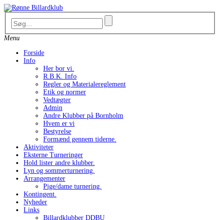
Skip
to
content
Menu
Forside
Info
Her bor vi.
R.B.K. Info
Regler og Materialereglement
Etik og normer
Vedtægter
Admin
Andre Klubber på Bornholm
Hvem er vi
Bestyrelse
Formænd gennem tiderne.
Aktiviteter
Eksterne Turneringer
Hold lister andre klubber.
Lyn og sommerturnering.
Arrangementer
Pige/dame turnering.
Kontingent.
Nyheder
Links
Billardklubber DDBU