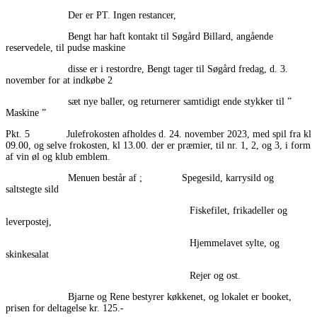
Der er PT. Ingen restancer,
Bengt har haft kontakt til Søgård Billard, angående
reservedele, til pudse maskine
disse er i restordre, Bengt tager til Søgård fredag, d. 3.
november for at indkøbe 2
sæt nye baller, og returnerer samtidigt ende stykker til ”
Maskine ”
Pkt. 5 Julefrokosten afholdes d. 24. november 2023, med spil fra kl
09.00, og selve frokosten, kl 13.00. der er præmier, til nr. 1, 2, og 3, i form
af vin øl og klub emblem.
Menuen består af ; Spegesild, karrysild og
saltstegte sild
Fiskefilet, frikadeller og
leverpostej,
Hjemmelavet sylte, og
skinkesalat
Rejer og ost.
Bjarne og Rene bestyrer køkkenet, og lokalet er booket,
prisen for deltagelse kr. 125.-