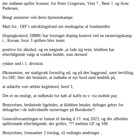
der indløses spiller licenser, for Peter Gregersen, Visti ? , Bent ?, og Arne
Pedersen,
Bengt assisterer ved deres hjemmekampe.
Mail fra , DIF’s udviklingsfond om modtagelse af fondsmidler
Dopingkontrol; DBBU har foretaget doping kontrol ved en turneringskamp
i , Korsør, hvor 3 spillere blev testet
positive for alkohol, og en nægtede ,at lade sig teste, klubben har
efterfølgende valgt at trække holdet, som dermed
rykker ned i 1. division.
Økonomien, ser stadigvæk fornuftig ud, og på den baggrund, samt bevilling
fra DIF, blev det besluttet, at indkøbe et nyt bord med henblik på,
at udskifte vort ældste keglebord, bord 3,
Det er nu muligt, at indbetale for køb af kaffe m.v. via mobile pay.
Bestyrelsen, besluttede ligeledes, at klubben betaler, deltager gebyr for
deltagelse i de individuelle turneringer på Bornholm!!
Generalforsamlingen er fastsat til lørdag d.13. maj 2023, og der afholdes
spillermøde efterfølgende, der grilles, ??? mellem GF og SM.
Bestyrelsen, fremsætter 2 forslag, til vedtægts ændringer ;