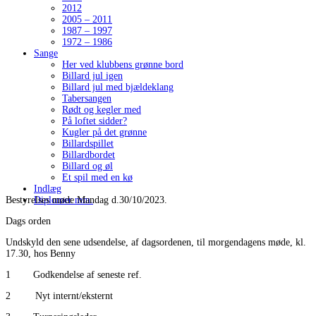
2012
2005 – 2011
1987 – 1997
1972 – 1986
Sange
Her ved klubbens grønne bord
Billard jul igen
Billard jul med bjældeklang
Tabersangen
Rødt og kegler med
På loftet sidder?
Kugler på det grønne
Billardspillet
Billardbordet
Billard og øl
Et spil med en kø
Indlæg
Bestyrelses møde Mandag d.30/10/2023.
Diplomer mm.
Dags orden
Undskyld den sene udsendelse, af dagsordenen, til morgendagens møde, kl.
17.30, hos Benny
1 Godkendelse af seneste ref.
2 Nyt internt/eksternt