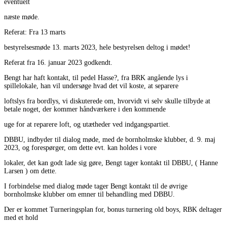
eventuelt
næste møde.
Referat: Fra 13 marts
bestyrelsesmøde 13. marts 2023, hele bestyrelsen deltog i mødet!
Referat fra 16. januar 2023 godkendt.
Bengt har haft kontakt, til pedel Hasse?, fra BRK angående lys i
spillelokale, han vil undersøge hvad det vil koste, at separere
loftslys fra bordlys, vi diskuterede om, hvorvidt vi selv skulle tilbyde at
betale noget, der kommer håndværkere i den kommende
uge for at reparere loft, og utætheder ved indgangspartiet.
DBBU, indbyder til dialog møde, med de bornholmske klubber, d. 9. maj
2023, og forespørger, om dette evt. kan holdes i vore
lokaler, det kan godt lade sig gøre, Bengt tager kontakt til DBBU, ( Hanne
Larsen ) om dette.
I forbindelse med dialog møde tager Bengt kontakt til de øvrige
bornholmske klubber om emner til behandling med DBBU.
Der er kommet Turneringsplan for, bonus turnering old boys, RBK deltager
med et hold