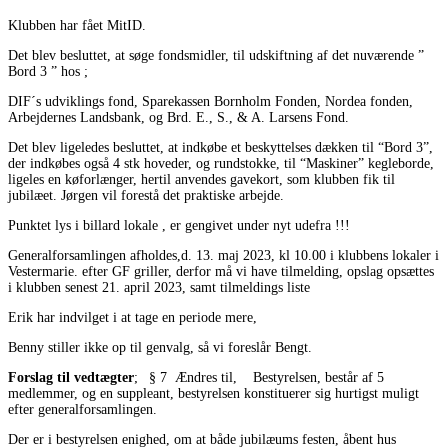
Klubben har fået MitID.
Det blev besluttet, at søge fondsmidler, til udskiftning af det nuværende ”
Bord 3 ” hos ;
DIF´s udviklings fond, Sparekassen Bornholm Fonden, Nordea fonden,
Arbejdernes Landsbank, og Brd. E., S., & A. Larsens Fond.
Det blev ligeledes besluttet, at indkøbe et beskyttelses dækken til “Bord 3”,
der indkøbes også 4 stk hoveder, og rundstokke, til “Maskiner” kegleborde,
ligeles en køforlænger, hertil anvendes gavekort, som klubben fik til
jubilæet. Jørgen vil forestå det praktiske arbejde.
Punktet lys i billard lokale , er gengivet under nyt udefra !!!
Generalforsamlingen afholdes,d. 13. maj 2023, kl 10.00 i klubbens lokaler i
Vestermarie. efter GF griller, derfor må vi have tilmelding, opslag opsættes
i klubben senest 21. april 2023, samt tilmeldings liste
Erik har indvilget i at tage en periode mere,
Benny stiller ikke op til genvalg, så vi foreslår Bengt.
Forslag til vedtægter
; § 7 Ændres til, Bestyrelsen, består af 5
medlemmer, og en suppleant, bestyrelsen konstituerer sig hurtigst muligt
efter generalforsamlingen.
Der er i bestyrelsen enighed, om at både jubilæums festen, åbent hus