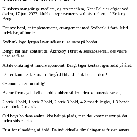
Klubbens mangeårige medlem, og æresmedlem, Kent Pelle er afgået ved
døden, 17 juni 2023, klubben repræsenteres ved bisættelsen, af Erik og
Bengt,
Det nye bord, er implementeret, arrangement med Sydbank, i forb. Med
indvielse, af bordet
Sydbank logo Jørgen laver udkast til at sætte på bordet.
Bengt, har haft kontakt til, Åkirkeby Turist & selskabskørsel, des værre
uden at få en
Aftale omkring et mindre sponsorat, Bengt tager kontakt igen sidst på året.
Der er kommet faktura fr, Søgård Billard, Erik betaler den!!
Økonomien er fornuftig!
Bjarne fremlagde hvilke hold klubben stiller i den kommende sæson,
2 serie 1 hold, 1 serie 2 hold, 2 serie 3 hold, 4 2-mands kegler, 1 3 bande
carambole 2-mands
Old boys holdene endnu ikke helt på plads, men der kommer styr på det
inden sidste sidste
Frist for tilmelding af hold. De individuelle tilmeldinger er fristen senere.