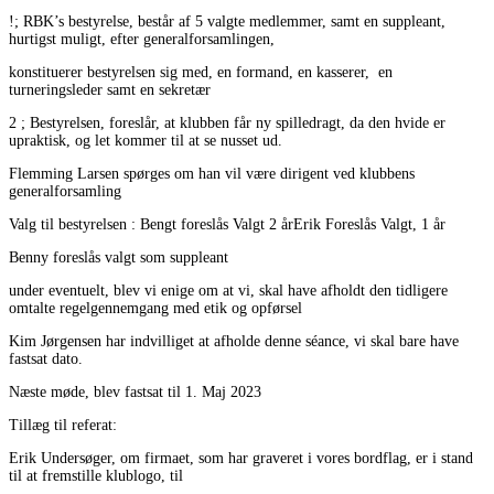
!; RBK’s bestyrelse, består af 5 valgte medlemmer, samt en suppleant,
hurtigst muligt, efter generalforsamlingen,
konstituerer bestyrelsen sig med, en formand, en kasserer, en
turneringsleder samt en sekretær
2 ; Bestyrelsen, foreslår, at klubben får ny spilledragt, da den hvide er
upraktisk, og let kommer til at se nusset ud.
Flemming Larsen spørges om han vil være dirigent ved klubbens
generalforsamling
Valg til bestyrelsen : Bengt foreslås Valgt 2 årErik Foreslås Valgt, 1 år
Benny foreslås valgt som suppleant
under eventuelt, blev vi enige om at vi, skal have afholdt den tidligere
omtalte regelgennemgang med etik og opførsel
Kim Jørgensen har indvilliget at afholde denne séance, vi skal bare have
fastsat dato.
Næste møde, blev fastsat til 1. Maj 2023
Tillæg til referat:
Erik Undersøger, om firmaet, som har graveret i vores bordflag, er i stand
til at fremstille klublogo, til