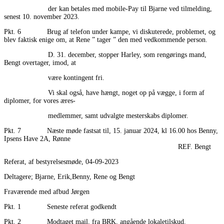
der kan betales med mobile-Pay til Bjarne ved tilmelding,
senest 10. november 2023.
Pkt. 6 Brug af telefon under kampe, vi diskuterede, problemet, og
blev faktisk enige om, at Rene ” tager ” den med vedkommende person.
D. 31. december, stopper Harley, som rengørings mand,
Bengt overtager, imod, at
være kontingent fri.
Vi skal også, have hængt, noget op på vægge, i form af
diplomer, for vores æres-
medlemmer, samt udvalgte mesterskabs diplomer.
Pkt. 7 Næste møde fastsat til, 15. januar 2024, kl 16.00 hos Benny,
Ipsens Have 2A, Rønne
REF. Bengt
Referat, af bestyrelsesmøde, 04-09-2023
Deltagere; Bjarne, Erik,Benny, Rene og Bengt
Fraværende med afbud Jørgen
Pkt. 1 Seneste referat godkendt
Pkt. 2 Modtaget mail, fra BRK, angående lokaletilskud.