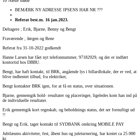
10 Næste møde
BEMÆRK NY ADRESSE IPSENS HAR NR ???
Referat best.m. 16 jan.2023.
Deltagere ; Erik, Bjarne, Benny og Bengt
Fraværende ; Jørgen og Rene
Referat fra 31-10-2022 godkendt
Hanne Larsen har fået nyt telefonnummer, 97182929, og der er indført
kontortid hos DBBU.
Bengt, har haft kontakt, til BRK, angående lys i billardlokale, der er ved, at
blive indhentet tilbud, fra elektriker,
Bengt kontakter BRK igen, for at få en status, over situationen.
Bjarne, gennemgik hold- resultater og placeringer, ligeledes kom han ind på
de individuelle resultater.
Erik gennemgik kort regnskab, og beholdnings status, det ser fornuftigt ud
!!
Bengt og Erik, tager kontakt til SYDBANK omkring MOBILE PAY
Jubilæums aktiviteter, fest, åbent hus og juleturnering, har kostet ca 25.000
kr.