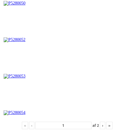
«
‹
af
2
›
»