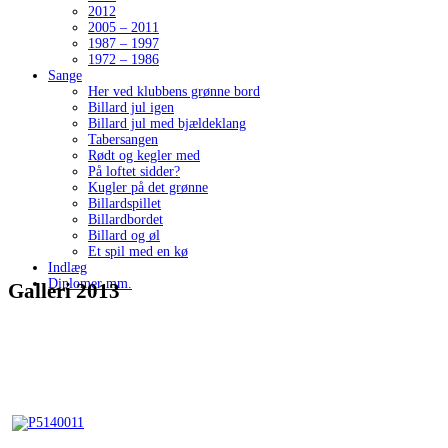
2012
2005 – 2011
1987 – 1997
1972 – 1986
Sange
Her ved klubbens grønne bord
Billard jul igen
Billard jul med bjældeklang
Tabersangen
Rødt og kegler med
På loftet sidder?
Kugler på det grønne
Billardspillet
Billardbordet
Billard og øl
Et spil med en kø
Indlæg
Diplomer mm.
Galleri 2013