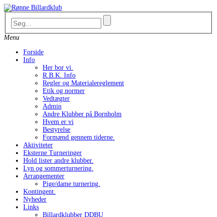
Skip
to
content
Menu
Forside
Info
Her bor vi.
R.B.K. Info
Regler og Materialereglement
Etik og normer
Vedtægter
Admin
Andre Klubber på Bornholm
Hvem er vi
Bestyrelse
Formænd gennem tiderne.
Aktiviteter
Eksterne Turneringer
Hold lister andre klubber.
Lyn og sommerturnering.
Arrangementer
Pige/dame turnering.
Kontingent.
Nyheder
Links
Billardklubber DDBU