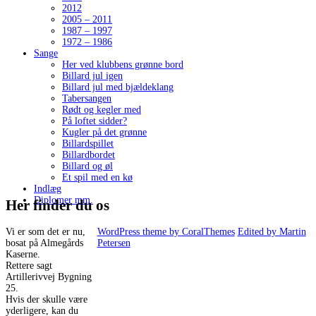
2012
2005 – 2011
1987 – 1997
1972 – 1986
Sange
Her ved klubbens grønne bord
Billard jul igen
Billard jul med bjældeklang
Tabersangen
Rødt og kegler med
På loftet sidder?
Kugler på det grønne
Billardspillet
Billardbordet
Billard og øl
Et spil med en kø
Indlæg
Diplomer mm.
Her finder du os
Vi er som det er nu,
WordPress theme by CoralThemes
Edited by Martin
bosat på Almegårds
Petersen
Kaserne.
Rettere sagt
Artillerivvej Bygning
25.
Hvis der skulle være
yderligere, kan du