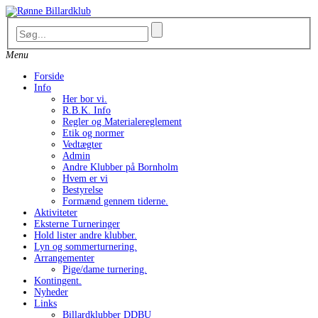
Skip
to
content
Menu
Forside
Info
Her bor vi.
R.B.K. Info
Regler og Materialereglement
Etik og normer
Vedtægter
Admin
Andre Klubber på Bornholm
Hvem er vi
Bestyrelse
Formænd gennem tiderne.
Aktiviteter
Eksterne Turneringer
Hold lister andre klubber.
Lyn og sommerturnering.
Arrangementer
Pige/dame turnering.
Kontingent.
Nyheder
Links
Billardklubber DDBU